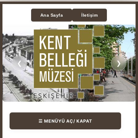
Ana Sayfa
İletişim
❮
❯