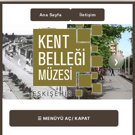
Ana Sayfa
İletişim
❮
❯